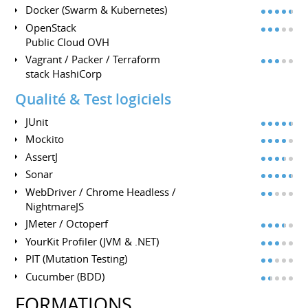
Docker (Swarm & Kubernetes)
OpenStack
Public Cloud OVH
Vagrant / Packer / Terraform
stack HashiCorp
Qualité & Test logiciels
JUnit
Mockito
AssertJ
Sonar
WebDriver / Chrome Headless /
NightmareJS
JMeter / Octoperf
YourKit Profiler (JVM & .NET)
PIT (Mutation Testing)
Cucumber (BDD)
FORMATIONS